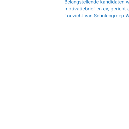
Belangstellende kandidaten wo
motivatiebrief en cv, gericht
Toezicht van Scholengroep W
sollicitatiebutton op
www.erik
holengroep Wij
gaat: