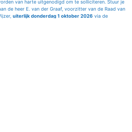
rden van harte uitgenodigd om te solliciteren. Stuur je
 aan de heer E. van der Graaf, voorzitter van de Raad van
ijzer,
uiterlijk donderdag 1 oktober 2026
via de
.
versteegeadvies.nl
zer voor