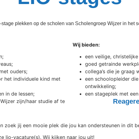
-stage plekken op de scholen van Scholengroep Wijzer in het 
Wij bieden:
n;
een veilige, christelij
veaus;
goed getrainde werkpl
met ouders;
collega’s die je graag
 het individuele kind met
een schoolopleider die
ontwikkeling;
 in de lessen;
een stageplek met een
Reagere
ijzer zijn/haar studie af te
en zoek jij een mooie plek die jou kan ondersteunen in dit b
lio-vacature(s). Wij kijken naar jou uit!